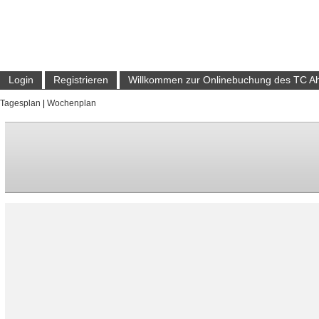
Login
Registrieren
Willkommen zur Onlinebuchung des TC A
Tagesplan
|
Wochenplan